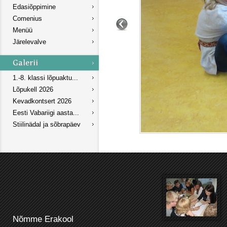
Edasiõppimine
Comenius
Menüü
Järelevalve
1.-8. klassi lõpuaktu...
Lõpukell 2026
Kevadkontsert 2026
Eesti Vabariigi aasta...
Stiilinädal ja sõbrapäev
Nõmme Erakool