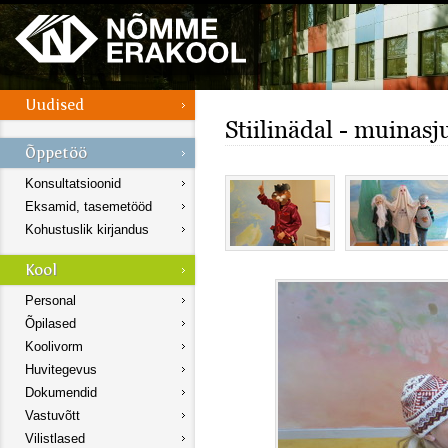
Stiilinädal - muinasj
Konsultatsioonid
Eksamid, tasemetööd
Kohustuslik kirjandus
Personal
Õpilased
Koolivorm
Huvitegevus
Dokumendid
Vastuvõtt
Vilistlased