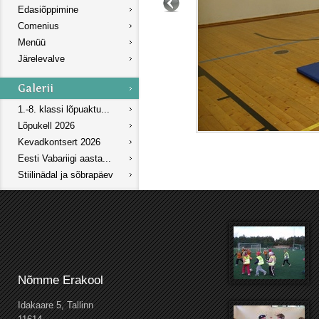
Edasiõppimine
Comenius
Menüü
Järelevalve
1.-8. klassi lõpuaktu...
Lõpukell 2026
Kevadkontsert 2026
Eesti Vabariigi aasta...
Stiilinädal ja sõbrapäev
Nõmme Erakool
Idakaare 5, Tallinn