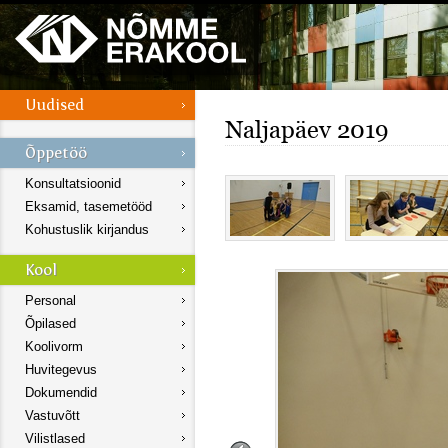
Naljapäev 2019
Konsultatsioonid
Eksamid, tasemetööd
Kohustuslik kirjandus
Personal
Õpilased
Koolivorm
Huvitegevus
Dokumendid
Vastuvõtt
Vilistlased