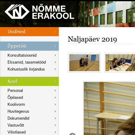
Naljapäev 2019
Konsultatsioonid
Eksamid, tasemetööd
Kohustuslik kirjandus
Personal
Õpilased
Koolivorm
Huvitegevus
Dokumendid
Vastuvõtt
Vilistlased