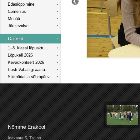
Edasiõppimine
Comenius
Menüü
Järelevalve
1.-8. klassi lõpuaktu...
Lõpukell 2026
Kevadkontsert 2026
Eesti Vabariigi aasta...
Stiilinädal ja sõbrapäev
Nõmme Erakool
Idakaare 5, Tallinn