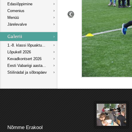
Edasiõppimine
Comenius
Menüü
Järelevalve
1.-8. klassi lõpuaktu...
Lõpukell 2026
Kevadkontsert 2026
Eesti Vabariigi aasta...
Stiilinädal ja sõbrapäev
Nõmme Erakool