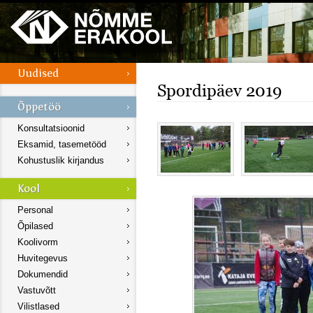
Spordipäev 2019
Konsultatsioonid
Eksamid, tasemetööd
Kohustuslik kirjandus
Personal
Õpilased
Koolivorm
Huvitegevus
Dokumendid
Vastuvõtt
Vilistlased