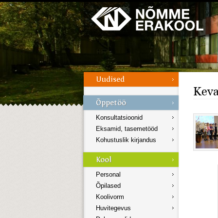
Galerii
Menüü
Keva
Konsultatsioonid
Eksamid, tasemetööd
Kohustuslik kirjandus
Personal
Õpilased
Koolivorm
Huvitegevus