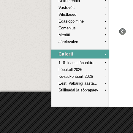
Dokumendid
Vastuvõtt
Vilistlased
Edasiõppimine
Comenius
Menüü
Järelevalve
1.-8. klassi lõpuaktu...
Lõpukell 2026
Kevadkontsert 2026
Eesti Vabariigi aasta...
Stiilinädal ja sõbrapäev