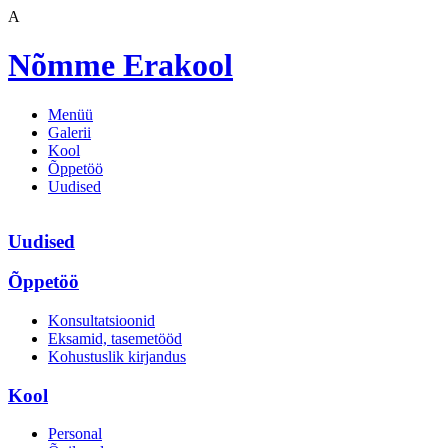
A
Nõmme Erakool
Menüü
Galerii
Kool
Õppetöö
Uudised
Uudised
Õppetöö
Konsultatsioonid
Eksamid, tasemetööd
Kohustuslik kirjandus
Kool
Personal