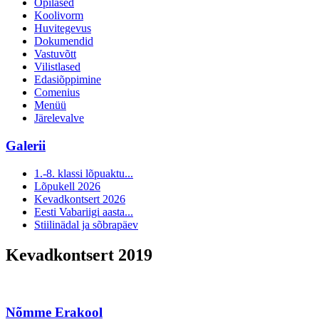
Õpilased
Koolivorm
Huvitegevus
Dokumendid
Vastuvõtt
Vilistlased
Edasiõppimine
Comenius
Menüü
Järelevalve
Galerii
1.-8. klassi lõpuaktu...
Lõpukell 2026
Kevadkontsert 2026
Eesti Vabariigi aasta...
Stiilinädal ja sõbrapäev
Kevadkontsert 2019
Nõmme Erakool