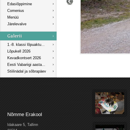
Edasiõppimine
Comenius
Menüü
Järelevalve
1.-8. klassi lõpuaktu...
Lõpukell 2026
Kevadkontsert 2026
Eesti Vabariigi aasta...
Stiilinädal ja sõbrapäev
Nõmme Erakool
Idakaare 5, Tallinn