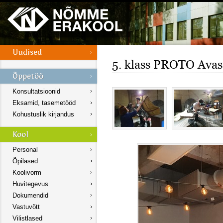
5. klass PROTO Avas
Konsultatsioonid
Eksamid, tasemetööd
Kohustuslik kirjandus
Personal
Õpilased
Koolivorm
Huvitegevus
Dokumendid
Vastuvõtt
Vilistlased