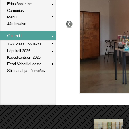
Edasiõppimine
Comenius
Menüü
Järelevalve
1.-8. klassi lõpuaktu...
Lõpukell 2026
Kevadkontsert 2026
Eesti Vabariigi aasta...
Stiilinädal ja sõbrapäev