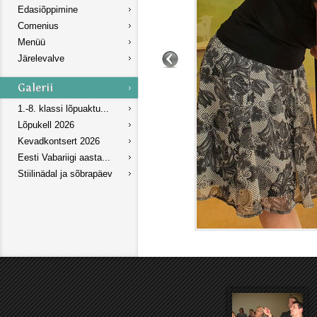
Edasiõppimine
Comenius
Menüü
Järelevalve
1.-8. klassi lõpuaktu...
Lõpukell 2026
Kevadkontsert 2026
Eesti Vabariigi aasta...
Stiilinädal ja sõbrapäev