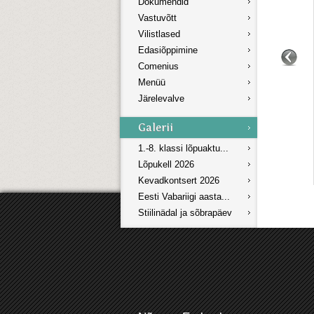
Dokumendid
Vastuvõtt
Vilistlased
Edasiõppimine
Comenius
Menüü
Järelevalve
1.-8. klassi lõpuaktu...
Lõpukell 2026
Kevadkontsert 2026
Eesti Vabariigi aasta...
Stiilinädal ja sõbrapäev