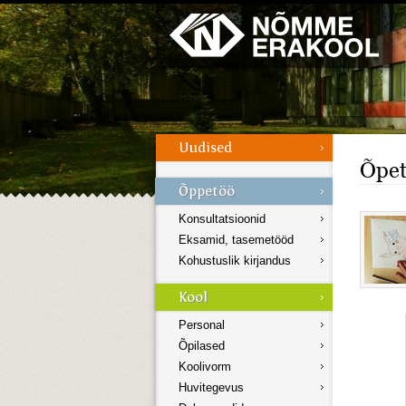
Galerii
Menüü
Õpet
Konsultatsioonid
Eksamid, tasemetööd
Kohustuslik kirjandus
Personal
Õpilased
Koolivorm
Huvitegevus