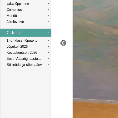
Edasiõppimine
Comenius
Menüü
Järelevalve
1.-8. klassi lõpuaktu...
Lõpukell 2026
Kevadkontsert 2026
Eesti Vabariigi aasta...
Stiilinädal ja sõbrapäev