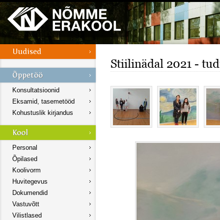
Stiilinädal 2021 - tu
Konsultatsioonid
Eksamid, tasemetööd
Kohustuslik kirjandus
Personal
Õpilased
Koolivorm
Huvitegevus
Dokumendid
Vastuvõtt
Vilistlased