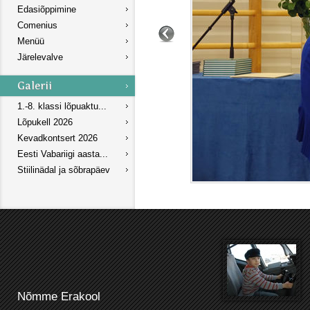
Edasiõppimine
Comenius
Menüü
Järelevalve
1.-8. klassi lõpuaktu...
Lõpukell 2026
Kevadkontsert 2026
Eesti Vabariigi aasta...
Stiilinädal ja sõbrapäev
Nõmme Erakool