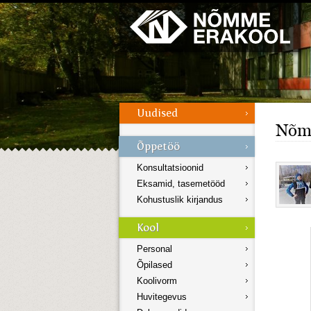
Galerii
Menüü
Nõmm
Konsultatsioonid
Eksamid, tasemetööd
Kohustuslik kirjandus
Personal
Õpilased
Koolivorm
Huvitegevus