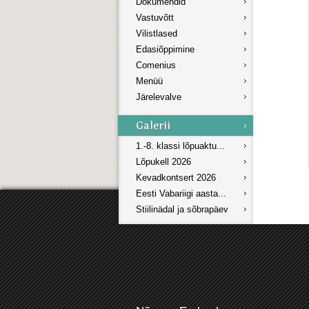
Dokumendid
Vastuvõtt
Vilistlased
Edasiõppimine
Comenius
Menüü
Järelevalve
1.-8. klassi lõpuaktu...
Lõpukell 2026
Kevadkontsert 2026
Eesti Vabariigi aasta...
Stiilinädal ja sõbrapäev