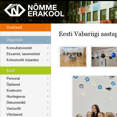
Eesti Vabariigi aasta
Konsultatsioonid
Eksamid, tasemetööd
Kohustuslik kirjandus
Personal
Õpilased
Koolivorm
Huvitegevus
Dokumendid
Vastuvõtt
Vilistlased