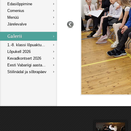
Edasiõppimine
Comenius
Menüü
Järelevalve
1.-8. klassi lõpuaktu...
Lõpukell 2026
Kevadkontsert 2026
Eesti Vabariigi aasta...
Stiilinädal ja sõbrapäev