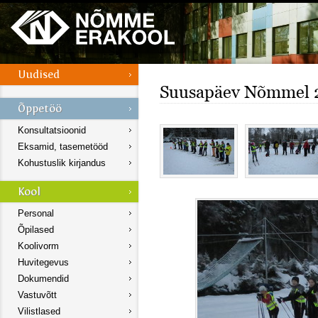
Suusapäev Nõmmel 
Konsultatsioonid
Eksamid, tasemetööd
Kohustuslik kirjandus
Personal
Õpilased
Koolivorm
Huvitegevus
Dokumendid
Vastuvõtt
Vilistlased