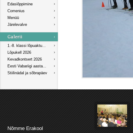
Edasiõppimine
Comenius
Menüü
Järelevalve
1.-8. klassi lõpuaktu...
Lõpukell 2026
Kevadkontsert 2026
Eesti Vabariigi aasta...
Stiilinädal ja sõbrapäev
Nõmme Erakool