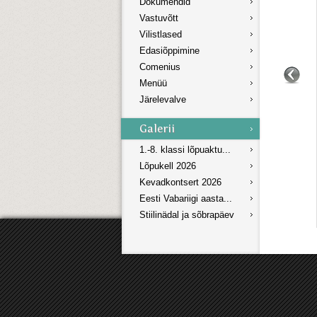
Dokumendid
Vastuvõtt
Vilistlased
Edasiõppimine
Comenius
Menüü
Järelevalve
1.-8. klassi lõpuaktu...
Lõpukell 2026
Kevadkontsert 2026
Eesti Vabariigi aasta...
Stiilinädal ja sõbrapäev