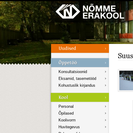
Galerii
Menüü
Suu
Konsultatsioonid
Eksamid, tasemetööd
Kohustuslik kirjandus
Personal
Õpilased
Koolivorm
Huvitegevus