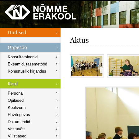
Aktus
Konsultatsioonid
Eksamid, tasemetööd
Kohustuslik kirjandus
Personal
Õpilased
Koolivorm
Huvitegevus
Dokumendid
Vastuvõtt
Vilistlased