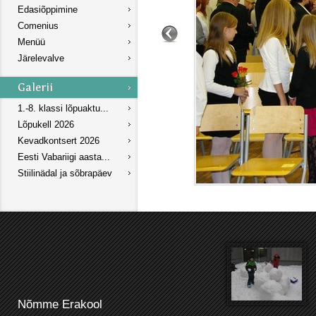
Edasiõppimine
Comenius
Menüü
Järelevalve
1.-8. klassi lõpuaktu...
Lõpukell 2026
Kevadkontsert 2026
Eesti Vabariigi aasta...
Stiilinädal ja sõbrapäev
Nõmme Erakool