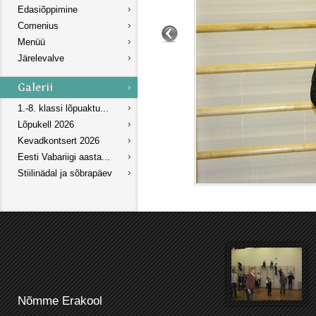
Edasiõppimine
Comenius
Menüü
Järelevalve
1.-8. klassi lõpuaktu...
Lõpukell 2026
Kevadkontsert 2026
Eesti Vabariigi aasta...
Stiilinädal ja sõbrapäev
Nõmme Erakool