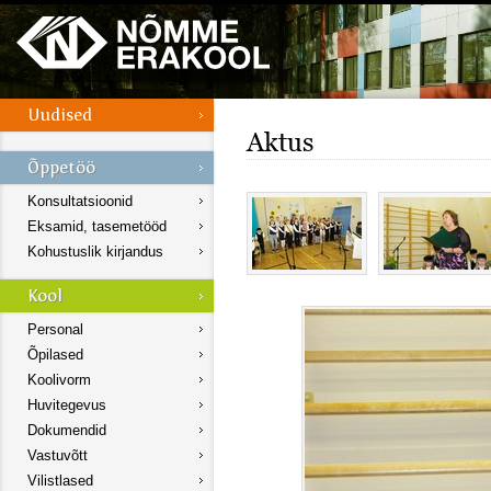
Aktus
Konsultatsioonid
Eksamid, tasemetööd
Kohustuslik kirjandus
Personal
Õpilased
Koolivorm
Huvitegevus
Dokumendid
Vastuvõtt
Vilistlased