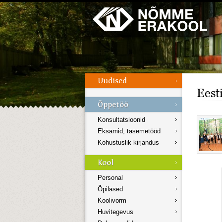
Galerii
Menüü
Eest
Konsultatsioonid
Eksamid, tasemetööd
Kohustuslik kirjandus
Personal
Õpilased
Koolivorm
Huvitegevus