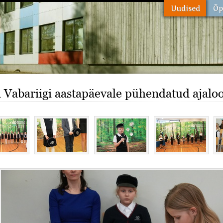
i Vabariigi aastapäevale pühendatud ajaloo