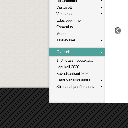
Dokumendid
Vastuvõtt
Vilistlased
Edasiõppimine
Comenius
Menüü
Järelevalve
1.-8. klassi lõpuaktu...
Lõpukell 2026
Kevadkontsert 2026
Eesti Vabariigi aasta...
Stiilinädal ja sõbrapäev