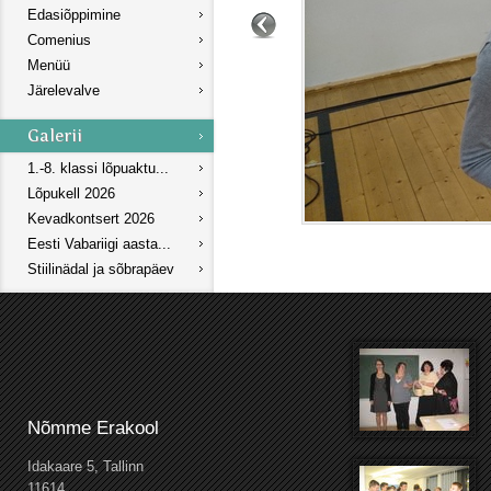
Edasiõppimine
Comenius
Menüü
Järelevalve
1.-8. klassi lõpuaktu...
Lõpukell 2026
Kevadkontsert 2026
Eesti Vabariigi aasta...
Stiilinädal ja sõbrapäev
Nõmme Erakool
Idakaare 5, Tallinn
11614