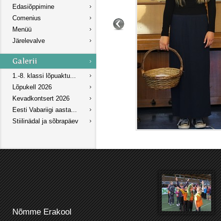
Edasiõppimine
Comenius
Menüü
Järelevalve
1.-8. klassi lõpuaktu...
Lõpukell 2026
Kevadkontsert 2026
Eesti Vabariigi aasta...
Stiilinädal ja sõbrapäev
Nõmme Erakool