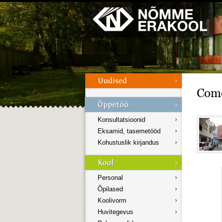
Galerii
Menüü
Come
Konsultatsioonid
Eksamid, tasemetööd
Kohustuslik kirjandus
Personal
Õpilased
Koolivorm
Huvitegevus