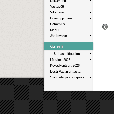
Dokumendid
Vastuvõtt
Vilistlased
Edasiõppimine
Comenius
Menüü
Järelevalve
1.-8. klassi lõpuaktu...
Lõpukell 2026
Kevadkontsert 2026
Eesti Vabariigi aasta...
Stiilinädal ja sõbrapäev