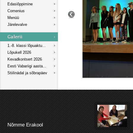
Edasiõppimine
Comenius
Menüü
Järelevalve
1.-8. klassi lõpuaktu...
Lõpukell 2026
Kevadkontsert 2026
Eesti Vabariigi aasta...
Stiilinädal ja sõbrapäev
Nõmme Erakool