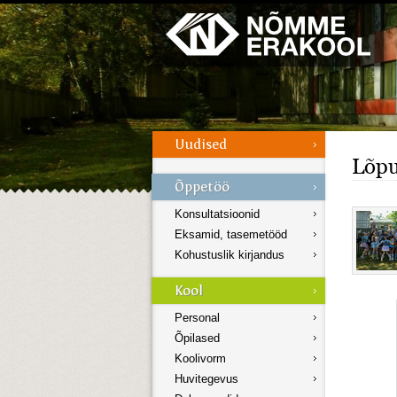
Galerii
Menüü
Lõpu
Konsultatsioonid
Eksamid, tasemetööd
Kohustuslik kirjandus
Personal
Õpilased
Koolivorm
Huvitegevus