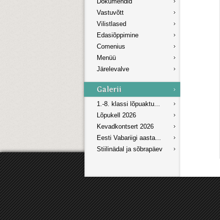
Dokumendid
Vastuvõtt
Vilistlased
Edasiõppimine
Comenius
Menüü
Järelevalve
1.-8. klassi lõpuaktu...
Lõpukell 2026
Kevadkontsert 2026
Eesti Vabariigi aasta...
Stiilinädal ja sõbrapäev