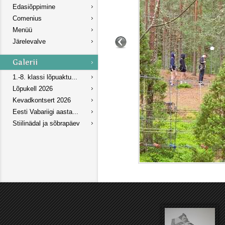
Edasiõppimine
Comenius
Menüü
Järelevalve
1.-8. klassi lõpuaktu...
Lõpukell 2026
Kevadkontsert 2026
Eesti Vabariigi aasta...
Stiilinädal ja sõbrapäev