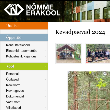
Kevadpäevad 2024
Konsultatsioonid
Eksamid, tasemetööd
Kohustuslik kirjandus
Personal
Õpilased
Koolivorm
Huvitegevus
Dokumendid
Vastuvõtt
Vilistlased