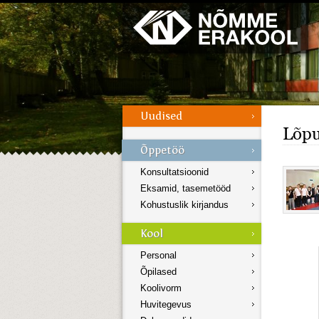
Galerii
Menüü
Lõpu
Konsultatsioonid
Eksamid, tasemetööd
Kohustuslik kirjandus
Personal
Õpilased
Koolivorm
Huvitegevus