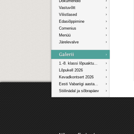
Dokumendid
Vastuvõtt
Vilistlased
Edasiõppimine
Comenius
Menüü
Järelevalve
1.-8. klassi lõpuaktu...
Lõpukell 2026
Kevadkontsert 2026
Eesti Vabariigi aasta...
Stiilinädal ja sõbrapäev