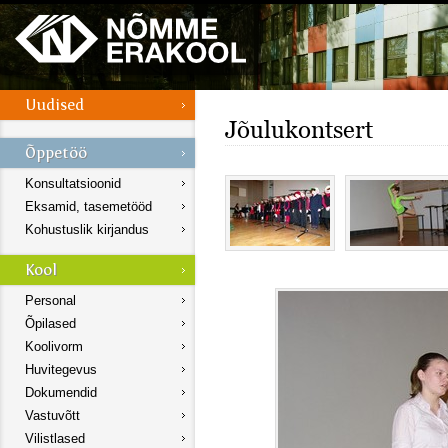
Jõulukontsert
Konsultatsioonid
Eksamid, tasemetööd
Kohustuslik kirjandus
Personal
Õpilased
Koolivorm
Huvitegevus
Dokumendid
Vastuvõtt
Vilistlased