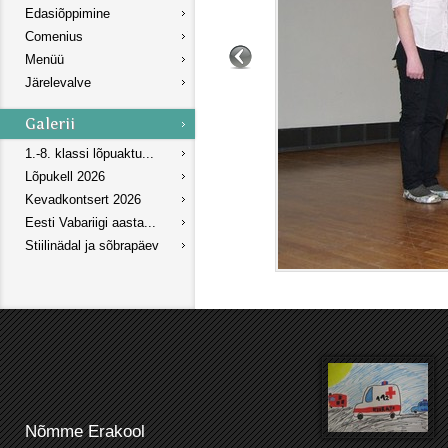
Edasiõppimine
Comenius
Menüü
Järelevalve
1.-8. klassi lõpuaktu...
Lõpukell 2026
Kevadkontsert 2026
Eesti Vabariigi aasta...
Stiilinädal ja sõbrapäev
Nõmme Erakool