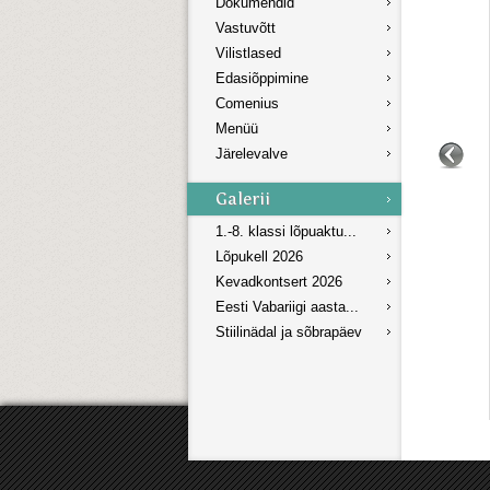
Dokumendid
Vastuvõtt
Vilistlased
Edasiõppimine
Comenius
Menüü
Järelevalve
1.-8. klassi lõpuaktu...
Lõpukell 2026
Kevadkontsert 2026
Eesti Vabariigi aasta...
Stiilinädal ja sõbrapäev