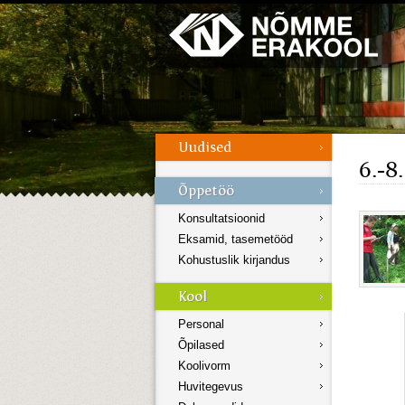
Galerii
Menüü
6.-8
Konsultatsioonid
Eksamid, tasemetööd
Kohustuslik kirjandus
Personal
Õpilased
Koolivorm
Huvitegevus