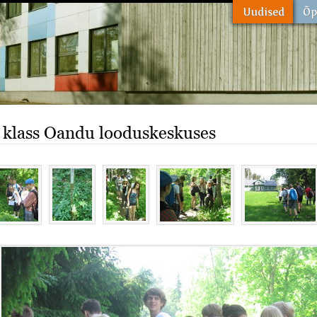
. klass Oandu looduskeskuses