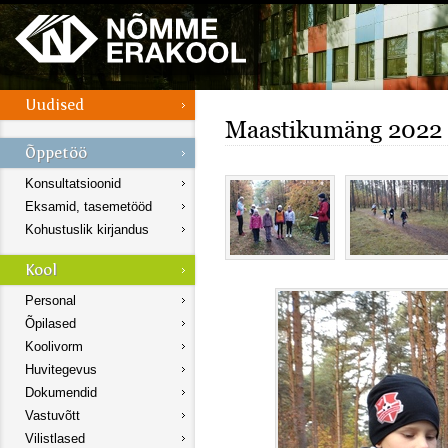
Maastikumäng 2022
Konsultatsioonid
Eksamid, tasemetööd
Kohustuslik kirjandus
Personal
Õpilased
Koolivorm
Huvitegevus
Dokumendid
Vastuvõtt
Vilistlased