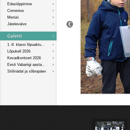
Edasiõppimine
Comenius
Menüü
Järelevalve
1.-8. klassi lõpuaktu...
Lõpukell 2026
Kevadkontsert 2026
Eesti Vabariigi aasta...
Stiilinädal ja sõbrapäev