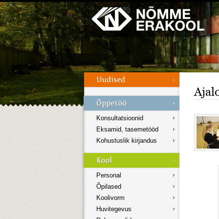
Galerii
Menüü
Ajal
Konsultatsioonid
Eksamid, tasemetööd
Kohustuslik kirjandus
Personal
Õpilased
Koolivorm
Huvitegevus