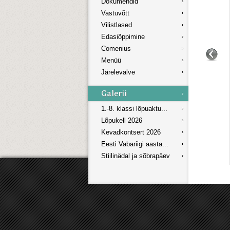
Dokumendid
Vastuvõtt
Vilistlased
Edasiõppimine
Comenius
Menüü
Järelevalve
1.-8. klassi lõpuaktu...
Lõpukell 2026
Kevadkontsert 2026
Eesti Vabariigi aasta...
Stiilinädal ja sõbrapäev