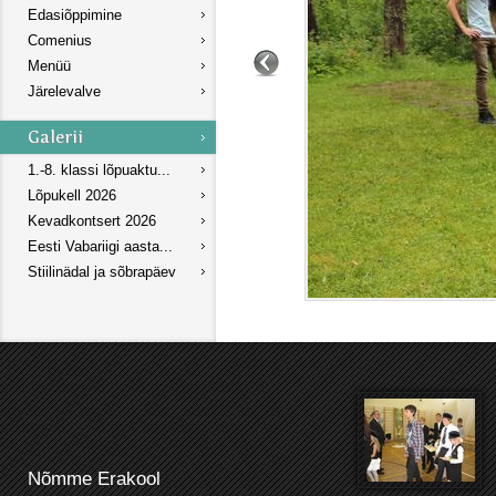
Edasiõppimine
Comenius
Menüü
Järelevalve
1.-8. klassi lõpuaktu...
Lõpukell 2026
Kevadkontsert 2026
Eesti Vabariigi aasta...
Stiilinädal ja sõbrapäev
Nõmme Erakool