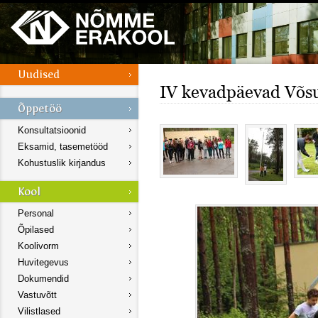
IV kevadpäevad Võs
Konsultatsioonid
Eksamid, tasemetööd
Kohustuslik kirjandus
Personal
Õpilased
Koolivorm
Huvitegevus
Dokumendid
Vastuvõtt
Vilistlased