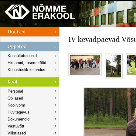
IV kevadpäevad Võs
Konsultatsioonid
Eksamid, tasemetööd
Kohustuslik kirjandus
Personal
Õpilased
Koolivorm
Huvitegevus
Dokumendid
Vastuvõtt
Vilistlased