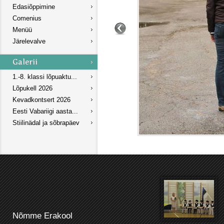
Edasiõppimine
Comenius
Menüü
Järelevalve
1.-8. klassi lõpuaktu...
Lõpukell 2026
Kevadkontsert 2026
Eesti Vabariigi aasta...
Stiilinädal ja sõbrapäev
Nõmme Erakool