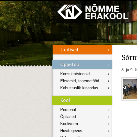
Galerii
Menüü
Sõrm
8. ja 9. 
Konsultatsioonid
Eksamid, tasemetööd
Kohustuslik kirjandus
Personal
Õpilased
Koolivorm
Huvitegevus