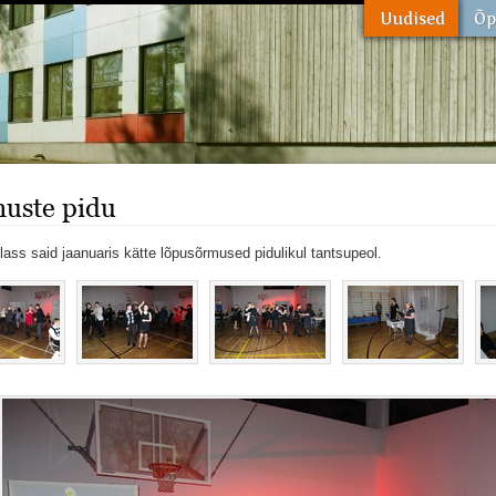
uste pidu
klass said jaanuaris kätte lõpusõrmused pidulikul tantsupeol.