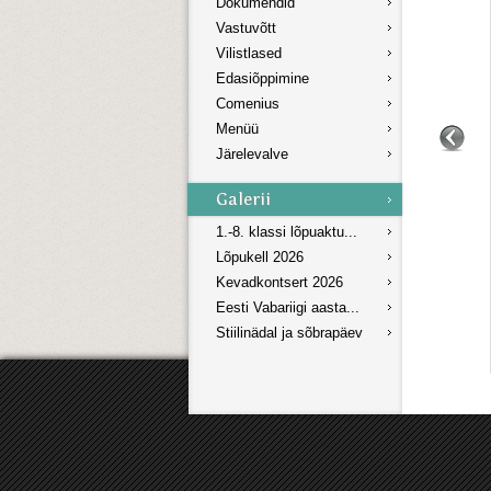
Dokumendid
Vastuvõtt
Vilistlased
Edasiõppimine
Comenius
Menüü
Järelevalve
1.-8. klassi lõpuaktu...
Lõpukell 2026
Kevadkontsert 2026
Eesti Vabariigi aasta...
Stiilinädal ja sõbrapäev