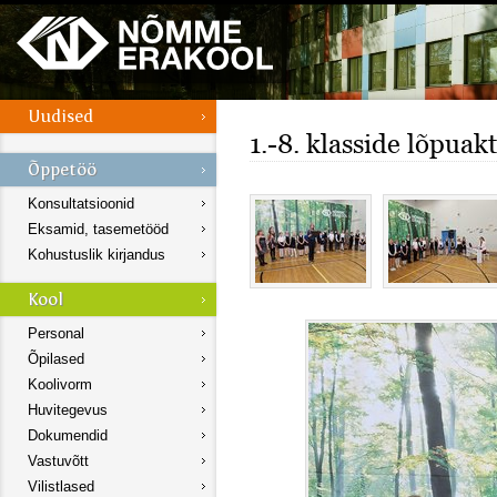
1.-8. klasside lõpuak
Konsultatsioonid
Eksamid, tasemetööd
Kohustuslik kirjandus
Personal
Õpilased
Koolivorm
Huvitegevus
Dokumendid
Vastuvõtt
Vilistlased