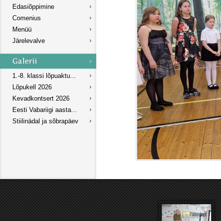
Edasiõppimine
Comenius
Menüü
Järelevalve
1.-8. klassi lõpuaktu...
Lõpukell 2026
Kevadkontsert 2026
Eesti Vabariigi aasta...
Stiilinädal ja sõbrapäev