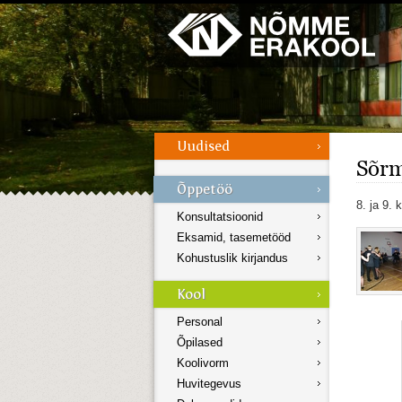
Galerii
Menüü
Sõrm
8. ja 9. 
Konsultatsioonid
Eksamid, tasemetööd
Kohustuslik kirjandus
Personal
Õpilased
Koolivorm
Huvitegevus