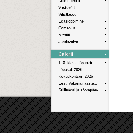
Dokumendid
Vastuvõtt
Vilistlased
Edasiõppimine
Comenius
Menüü
Järelevalve
1.-8. klassi lõpuaktu...
Lõpukell 2026
Kevadkontsert 2026
Eesti Vabariigi aasta...
Stiilinädal ja sõbrapäev