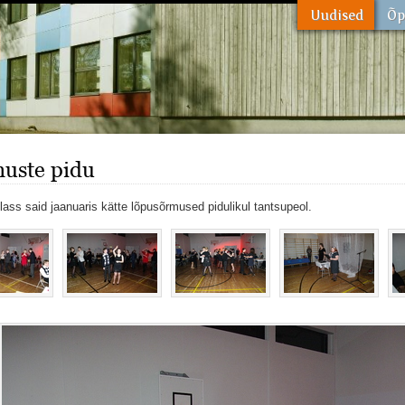
uste pidu
klass said jaanuaris kätte lõpusõrmused pidulikul tantsupeol.