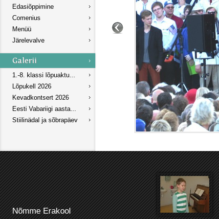
Edasiõppimine
Comenius
Menüü
Järelevalve
1.-8. klassi lõpuaktu...
Lõpukell 2026
Kevadkontsert 2026
Eesti Vabariigi aasta...
Stiilinädal ja sõbrapäev
Nõmme Erakool