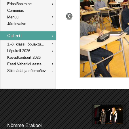
Edasiõppimine
Comenius
Menüü
Järelevalve
1.-8. klassi lõpuaktu...
Lõpukell 2026
Kevadkontsert 2026
Eesti Vabariigi aasta...
Stiilinädal ja sõbrapäev
Nõmme Erakool