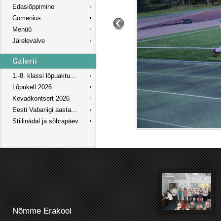
Edasiõppimine
Comenius
Menüü
Järelevalve
1.-8. klassi lõpuaktu...
Lõpukell 2026
Kevadkontsert 2026
Eesti Vabariigi aasta...
Stiilinädal ja sõbrapäev
Nõmme Erakool