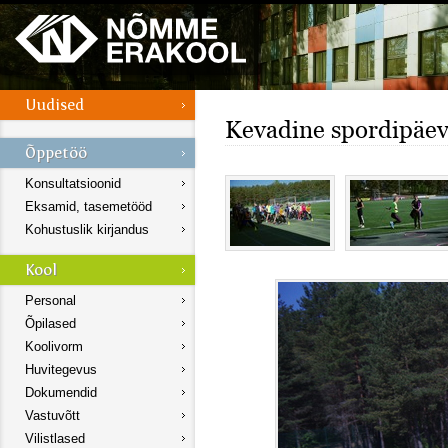
Kevadine spordipäe
Konsultatsioonid
Eksamid, tasemetööd
Kohustuslik kirjandus
Personal
Õpilased
Koolivorm
Huvitegevus
Dokumendid
Vastuvõtt
Vilistlased