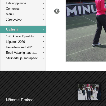
Edasiõppimine
Comenius
Menüü
Järelevalve
1.-8. klassi lõpuaktu...
Lõpukell 2026
Kevadkontsert 2026
Eesti Vabariigi aasta...
Stiilinädal ja sõbrapäev
Nõmme Erakool