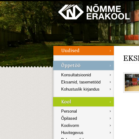
Galerii
Menüü
EKSL
Konsultatsioonid
Eksamid, tasemetööd
Kohustuslik kirjandus
Personal
Õpilased
Koolivorm
Huvitegevus