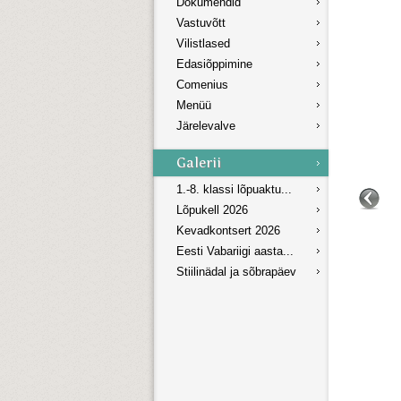
Dokumendid
Vastuvõtt
Vilistlased
Edasiõppimine
Comenius
Menüü
Järelevalve
1.-8. klassi lõpuaktu...
Lõpukell 2026
Kevadkontsert 2026
Eesti Vabariigi aasta...
Stiilinädal ja sõbrapäev