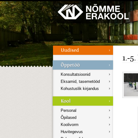
Galerii
Menüü
1.-5
Konsultatsioonid
Eksamid, tasemetööd
Kohustuslik kirjandus
Personal
Õpilased
Koolivorm
Huvitegevus