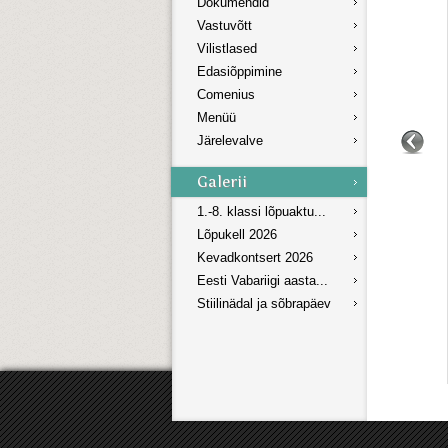
Dokumendid
Vastuvõtt
Vilistlased
Edasiõppimine
Comenius
Menüü
Järelevalve
1.-8. klassi lõpuaktu...
Lõpukell 2026
Kevadkontsert 2026
Eesti Vabariigi aasta...
Stiilinädal ja sõbrapäev