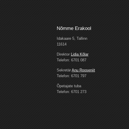
Nõmme Erakool
Idakaare 5, Tallinn
11614
Direktor
Lidia Kõlar
Telefon: 6701 087
Sekretär
Anu Rooseniit
Telefon: 6701 797
Õpetajate tuba
Telefon: 6701 273