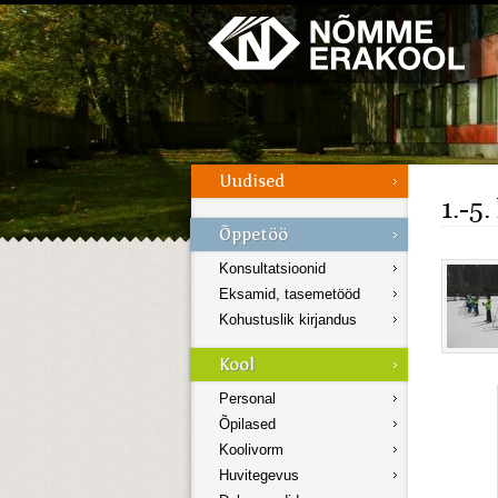
Galerii
Menüü
1.-5
Konsultatsioonid
Eksamid, tasemetööd
Kohustuslik kirjandus
Personal
Õpilased
Koolivorm
Huvitegevus