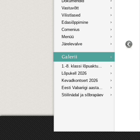
Dokumendid
Vastuvõtt
Vilistlased
Edasiõppimine
Comenius
Menüü
Järelevalve
1.-8. klassi lõpuaktu...
Lõpukell 2026
Kevadkontsert 2026
Eesti Vabariigi aasta...
Stiilinädal ja sõbrapäev