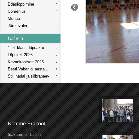
Edasiõppimine
Comenius
Menüü
Järelevalve
1.-8. klassi lõpuaktu...
Lõpukell 2026
Kevadkontsert 2026
Eesti Vabariigi aasta...
Stiilinädal ja sõbrapäev
Nõmme Erakool
Idakaare 5, Tallinn