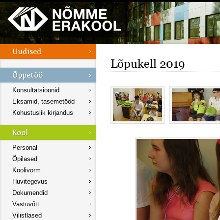
Lõpukell 2019
Konsultatsioonid
Eksamid, tasemetööd
Kohustuslik kirjandus
Personal
Õpilased
Koolivorm
Huvitegevus
Dokumendid
Vastuvõtt
Vilistlased