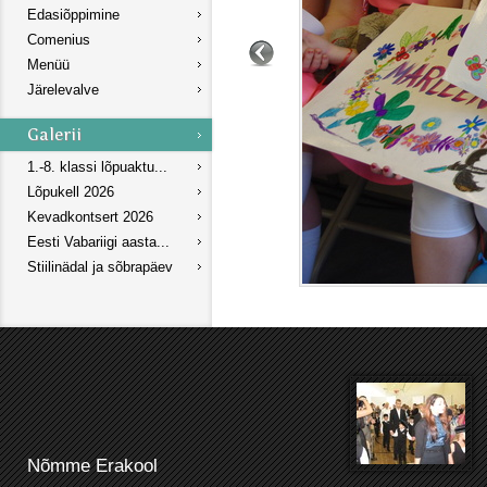
Edasiõppimine
Comenius
Menüü
Järelevalve
1.-8. klassi lõpuaktu...
Lõpukell 2026
Kevadkontsert 2026
Eesti Vabariigi aasta...
Stiilinädal ja sõbrapäev
Nõmme Erakool