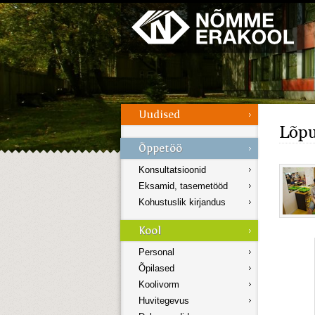
Galerii
Menüü
Lõpu
Konsultatsioonid
Eksamid, tasemetööd
Kohustuslik kirjandus
Personal
Õpilased
Koolivorm
Huvitegevus