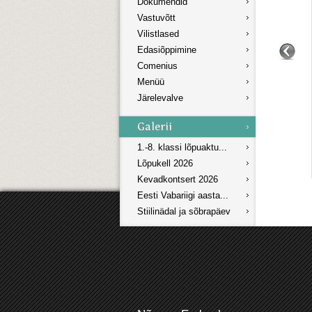
Dokumendid
Vastuvõtt
Vilistlased
Edasiõppimine
Comenius
Menüü
Järelevalve
1.-8. klassi lõpuaktu...
Lõpukell 2026
Kevadkontsert 2026
Eesti Vabariigi aasta...
Stiilinädal ja sõbrapäev