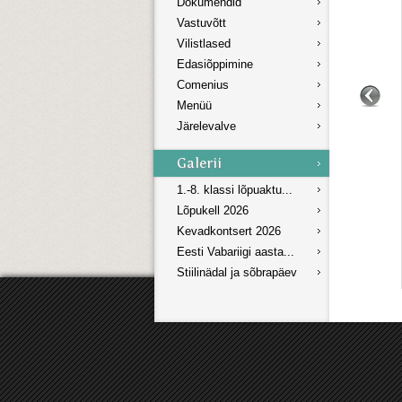
Dokumendid
Vastuvõtt
Vilistlased
Edasiõppimine
Comenius
Menüü
Järelevalve
1.-8. klassi lõpuaktu...
Lõpukell 2026
Kevadkontsert 2026
Eesti Vabariigi aasta...
Stiilinädal ja sõbrapäev