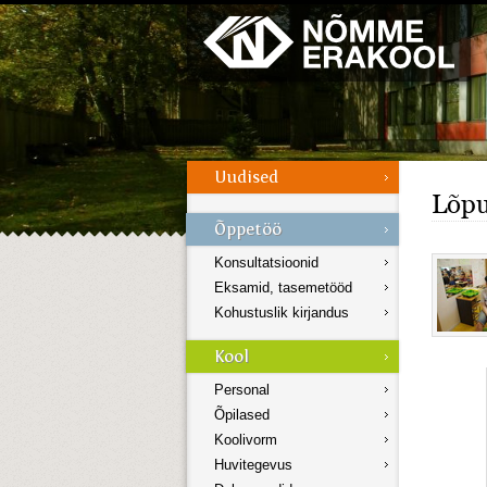
Galerii
Menüü
Lõpu
Konsultatsioonid
Eksamid, tasemetööd
Kohustuslik kirjandus
Personal
Õpilased
Koolivorm
Huvitegevus