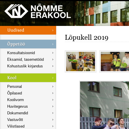
Lõpukell 2019
Konsultatsioonid
Eksamid, tasemetööd
Kohustuslik kirjandus
Personal
Õpilased
Koolivorm
Huvitegevus
Dokumendid
Vastuvõtt
Vilistlased