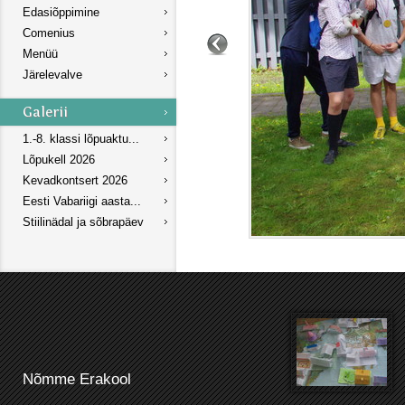
Edasiõppimine
Comenius
Menüü
Järelevalve
1.-8. klassi lõpuaktu...
Lõpukell 2026
Kevadkontsert 2026
Eesti Vabariigi aasta...
Stiilinädal ja sõbrapäev
Nõmme Erakool