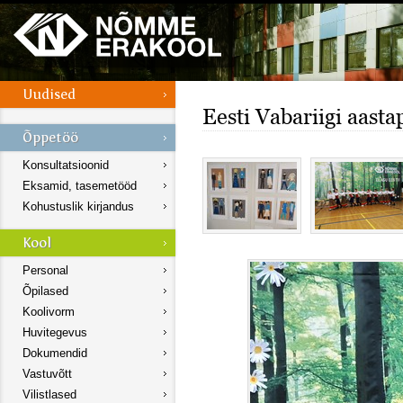
Eesti Vabariigi aast
Konsultatsioonid
Eksamid, tasemetööd
Kohustuslik kirjandus
Personal
Õpilased
Koolivorm
Huvitegevus
Dokumendid
Vastuvõtt
Vilistlased