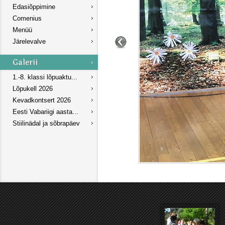
Edasiõppimine
Comenius
Menüü
Järelevalve
1.-8. klassi lõpuaktu...
Lõpukell 2026
Kevadkontsert 2026
Eesti Vabariigi aasta...
Stiilinädal ja sõbrapäev