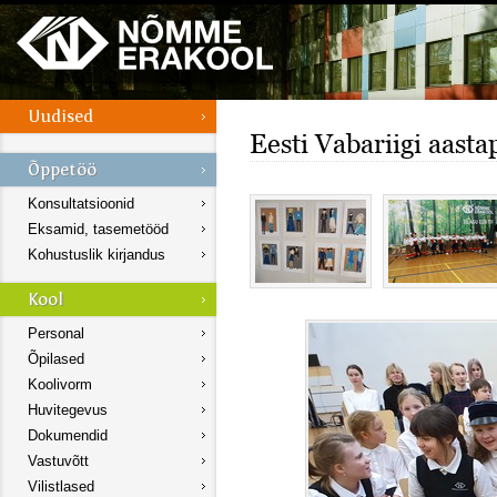
Eesti Vabariigi aast
Konsultatsioonid
Eksamid, tasemetööd
Kohustuslik kirjandus
Personal
Õpilased
Koolivorm
Huvitegevus
Dokumendid
Vastuvõtt
Vilistlased