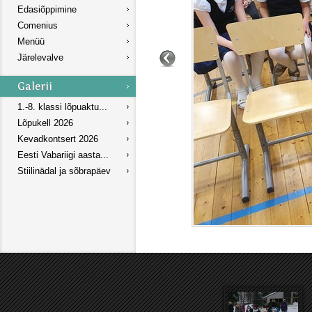
Edasiõppimine
Comenius
Menüü
Järelevalve
1.-8. klassi lõpuaktu...
Lõpukell 2026
Kevadkontsert 2026
Eesti Vabariigi aasta...
Stiilinädal ja sõbrapäev