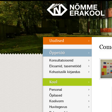
Galerii
Menüü
Com
Konsultatsioonid
Eksamid, tasemetööd
Kohustuslik kirjandus
Personal
Õpilased
Koolivorm
Huvitegevus