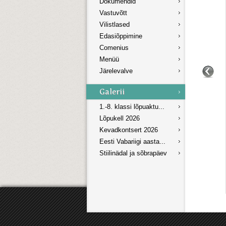
Dokumendid
Vastuvõtt
Vilistlased
Edasiõppimine
Comenius
Menüü
Järelevalve
1.-8. klassi lõpuaktu...
Lõpukell 2026
Kevadkontsert 2026
Eesti Vabariigi aasta...
Stiilinädal ja sõbrapäev